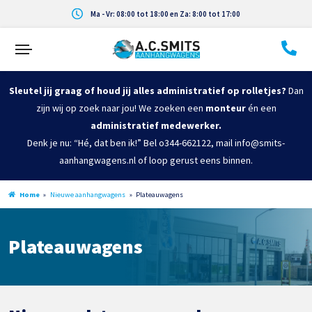
Ma - Vr: 08:00 tot 18:00 en Za: 8:00 tot 17:00
Sleutel jij graag of houd jij alles administratief op rolletjes?
Dan
zijn wij op zoek naar jou! We zoeken een
monteur
én een
administratief medewerker.
Denk je nu: “Hé, dat ben ik!” Bel o344-662122, mail info@smits-
aanhangwagens.nl of loop gerust eens binnen.
Home
»
Nieuwe aanhangwagens
»
Plateauwagens
Plateauwagens