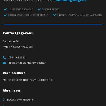
UITSTEKENDE SERVICE
BOVAG ERKEND
2
GROOT ASSORTIMENT ONDERDELEN
2480M
SHOWROOM IN KAPEL-AVEZAATH
Contactgegevens
Bergakker 66
4013 CN Kapel-Avezaath
0344 - 66 21 22
info@smits-aanhangwagens.nl
Openingstijden
Ma - Vr: 08:00 tot 18:00 en Za: 8:00 tot 17:00
Algemeen
BOVAG erkend bedrijf