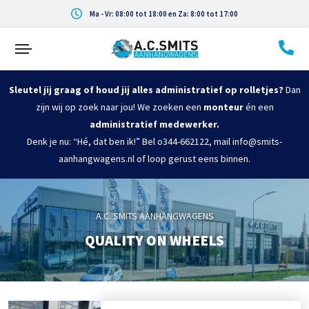
Ma - Vr: 08:00 tot 18:00 en Za: 8:00 tot 17:00
Sleutel jij graag of houd jij alles administratief op rolletjes?
Dan
zijn wij op zoek naar jou! We zoeken een
monteur
én een
administratief medewerker.
Denk je nu: “Hé, dat ben ik!” Bel o344-662122, mail info@smits-
aanhangwagens.nl of loop gerust eens binnen.
A.C. SMITS AANHANGWAGENS
QUALITY ON WHEELS