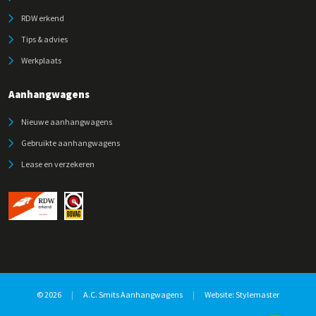
RDW erkend
Tips & advies
Werkplaats
Aanhangwagens
Nieuwe aanhangwagens
Gebruikte aanhangwagens
Lease en verzekeren
© 2026
|
A.C. Smits Aanhangwagens
|
Website:
Stylemaster