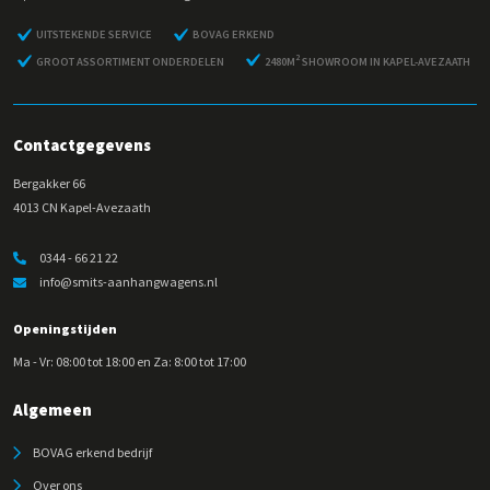
UITSTEKENDE SERVICE
BOVAG ERKEND
2
GROOT ASSORTIMENT ONDERDELEN
2480M
SHOWROOM IN KAPEL-AVEZAATH
Contactgegevens
Bergakker 66
4013 CN Kapel-Avezaath
0344 - 66 21 22
info@smits-aanhangwagens.nl
Openingstijden
Ma - Vr: 08:00 tot 18:00 en Za: 8:00 tot 17:00
Algemeen
BOVAG erkend bedrijf
Over ons