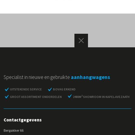
Specialist in nieuwe en gebruikte
aanhangwagens
UITSTEKENDE SERVICE
BOVAG ERKEND
2
GROOT ASSORTIMENT ONDERDELEN
2480M
SHOWROOM IN KAPEL-AVEZAATH
Contactgegevens
Bergakker 66