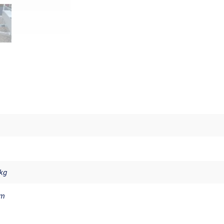
0kg
cm