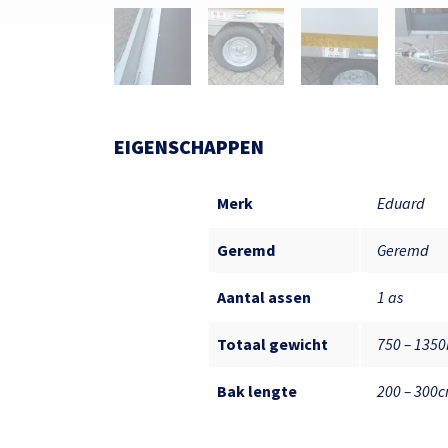
EIGENSCHAPPEN
Merk
Eduard
Geremd
Geremd
Aantal assen
1 as
Totaal gewicht
750 – 135
Bak lengte
200 – 300