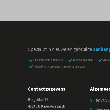
Specialist in nieuwe en gebruikte
aanhan
UITSTEKENDE SERVICE
BOVAG ERKEND
GROO
2
2480M
SHOWROOM IN KAPEL-AVEZAATH
Contactgegevens
Algemee
Bergakker 66
BOVAG er
4013 CN Kapel-Avezaath
Over ons