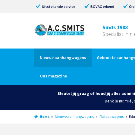
Uitstekende service
BOVAG erkend
Gro
Sinds 1988
Specialist in 
Nieuwe aanhangwagens
Gebruikte aanhang
Ons magazine
Sleutel jij graag of houd jij alles admin
Denk je nu: “Hé,
Home
»
Nieuwe aanhangwagens
»
Plateauwagens
»
Edu