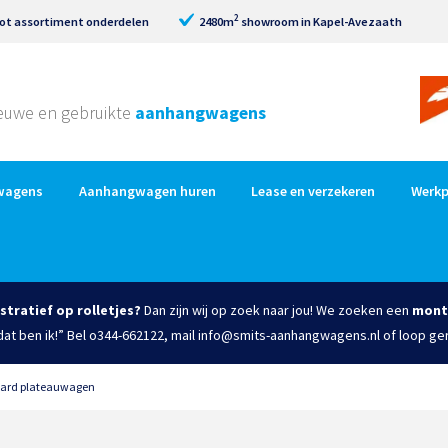
2
ot assortiment onderdelen
2480m
showroom in Kapel-Avezaath
nieuwe en gebruikte
aanhangwagens
wagens
Aanhangwagen huren
Lease en verzekeren
Werkp
istratief op rolletjes?
Dan zijn wij op zoek naar jou! We zoeken een
mont
 dat ben ik!” Bel o344-662122, mail info@smits-aanhangwagens.nl of loop ge
ard plateauwagen