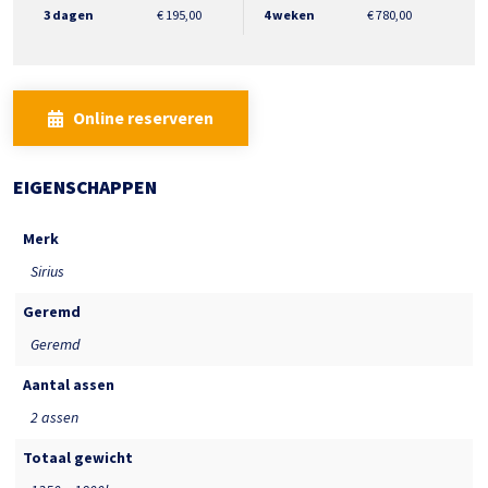
3 dagen
€
195,00
4 weken
€
780,00
Online reserveren
EIGENSCHAPPEN
Merk
Sirius
Geremd
Geremd
Aantal assen
2 assen
Totaal gewicht