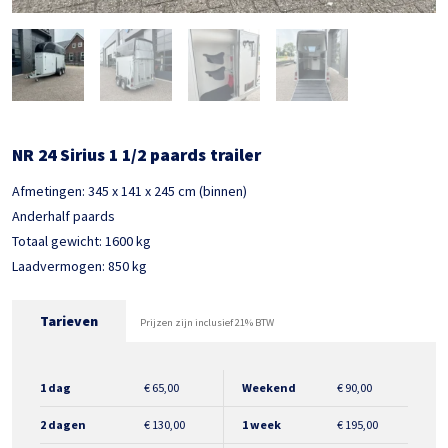
NR 24 Sirius 1 1/2 paards trailer
Afmetingen: 345 x 141 x 245 cm (binnen)
Anderhalf paards
Totaal gewicht: 1600 kg
Laadvermogen: 850 kg
Tarieven
Prijzen zijn inclusief 21% BTW
1 dag
€
65,00
Weekend
€
90,00
2 dagen
€
130,00
1 week
€
195,00