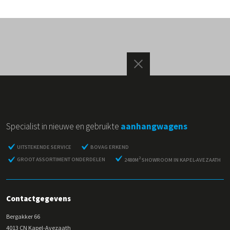
Specialist in nieuwe en gebruikte
aanhangwagens
UITSTEKENDE SERVICE
BOVAG ERKEND
2
GROOT ASSORTIMENT ONDERDELEN
2480M
SHOWROOM IN KAPEL-AVEZAATH
Contactgegevens
Bergakker 66
4013 CN Kapel-Avezaath