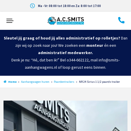
Ma - Vr: 08:00 tot 18:00 en Za: 8:00 tot 17:00
Sleutel jij graag of houd jij alles administratief op rolletjes?
Dan
zijn wij op zoek naar jou! We zoeken een
monteur
én een
administratief medewerker.
Denk je nu: “Hé, dat ben ik!” Bel o344-662122, mail info@smits-
aanhangwagens.nl of loop gerust eens binnen.
Home
»
Aanhangwagen huren
»
Paardentrailers
»
NR 24 Sirius 1 1/2 paards trailer