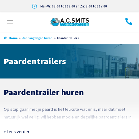
Ma - Vr: 08:00 tot 18:00 en Za: 8:00 tot 17:00
Home
»
Aanhangwagen huren
»
Paardentrailers
Paardentrailers
Paardentrailer huren
Op stap gaan met je paard is het leukste wat er is, maar dat moet
natuurlijk wel veilig. Wij hebben mooie en degelijke paardentrailers in
de showroom en die zijn naar wens uit te breiden. Het is voor het
+ Lees verder
paard een hele beleving om over de weg vervoert te worden en dat