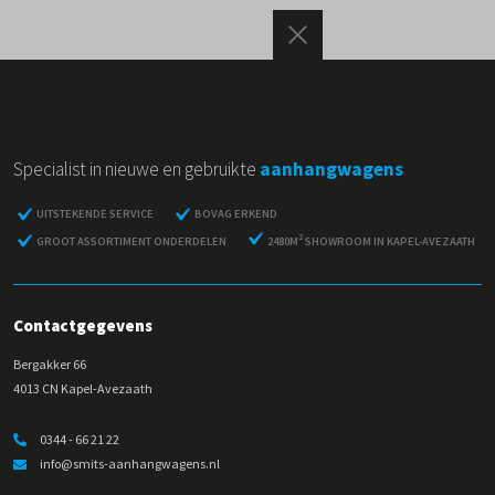
Specialist in nieuwe en gebruikte
aanhangwagens
UITSTEKENDE SERVICE
BOVAG ERKEND
2
GROOT ASSORTIMENT ONDERDELEN
2480M
SHOWROOM IN KAPEL-AVEZAATH
Contactgegevens
Bergakker 66
4013 CN Kapel-Avezaath
0344 - 66 21 22
info@smits-aanhangwagens.nl