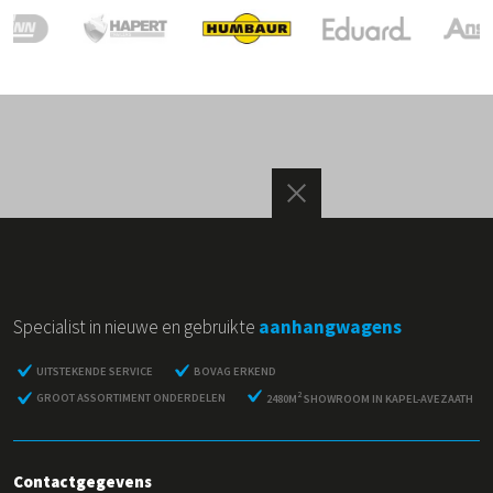
Specialist in nieuwe en gebruikte
aanhangwagens
UITSTEKENDE SERVICE
BOVAG ERKEND
2
GROOT ASSORTIMENT ONDERDELEN
2480M
SHOWROOM IN KAPEL-AVEZAATH
Contactgegevens