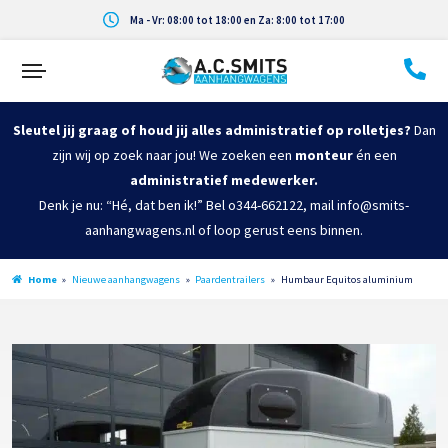
Ma - Vr: 08:00 tot 18:00 en Za: 8:00 tot 17:00
Sleutel jij graag of houd jij alles administratief op rolletjes?
Dan
zijn wij op zoek naar jou! We zoeken een
monteur
én een
administratief medewerker.
Denk je nu: “Hé, dat ben ik!” Bel o344-662122, mail info@smits-
aanhangwagens.nl of loop gerust eens binnen.
Home
»
Nieuwe aanhangwagens
»
Paardentrailers
»
Humbaur Equitos aluminium