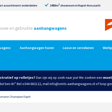
2
ot assortiment onderdelen
2480m
showroom in Kapel-Avezaath
nieuwe en gebruikte
aanhangwagens
wagens
Aanhangwagen huren
Lease en verzekeren
Werkp
istratief op rolletjes?
Dan zijn wij op zoek naar jou! We zoeken een
mont
 dat ben ik!” Bel o344-662122, mail info@smits-aanhangwagens.nl of loop ge
kmann Champion Esprit