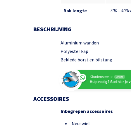
Bak lengte
300 – 400
BESCHRIJVING
Aluminium wanden
Polyester kap
Beklede borst en bilstang
Klantenservice
Online
Hulp nodig? Stel hier je 
ACCESSOIRES
Inbegrepen accessoires
Neuswiel