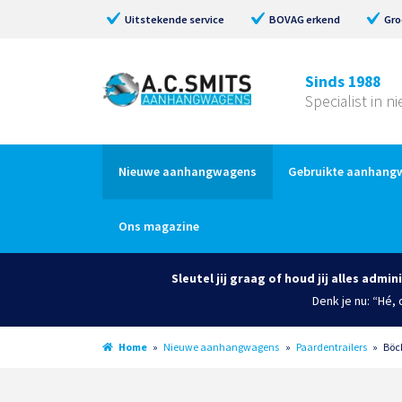
Uitstekende service
BOVAG erkend
Gro
Sinds 1988
Specialist in 
Nieuwe aanhangwagens
Gebruikte aanhang
Ons magazine
Sleutel jij graag of houd jij alles admin
Denk je nu: “Hé,
Home
»
Nieuwe aanhangwagens
»
Paardentrailers
»
Böc