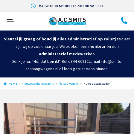
Ma - Vr: 08:00 tot 18:00 en Za: 8:00 tot 17:00
Sleutel jij graag of houd jij alles administratief op rolletjes?
Dan
zijn wij op zoek naar jou! We zoeken een
monteur
én een
administratief medewerker.
Denk je nu: “Hé, dat ben ik!” Bel o344-662122, mail info@smits-
aanhangwagens.nl of loop gerust eens binnen.
Home
»
Nieuwe aanhangwagens
»
Plateauwagens
»
Hulco plateauwagen