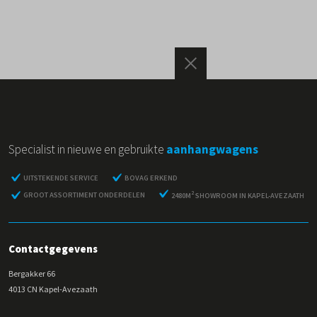
Specialist in nieuwe en gebruikte
aanhangwagens
UITSTEKENDE SERVICE
BOVAG ERKEND
2
GROOT ASSORTIMENT ONDERDELEN
2480M
SHOWROOM IN KAPEL-AVEZAATH
Contactgegevens
Bergakker 66
4013 CN Kapel-Avezaath