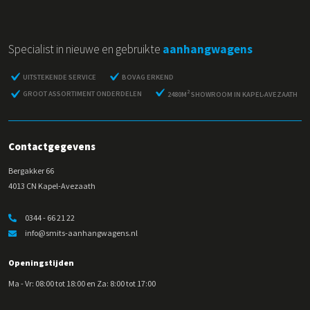
Specialist in nieuwe en gebruikte
aanhangwagens
UITSTEKENDE SERVICE
BOVAG ERKEND
2
GROOT ASSORTIMENT ONDERDELEN
2480M
SHOWROOM IN KAPEL-AVEZAATH
Contactgegevens
Bergakker 66
4013 CN Kapel-Avezaath
0344 - 66 21 22
info@smits-aanhangwagens.nl
Openingstijden
Ma - Vr: 08:00 tot 18:00 en Za: 8:00 tot 17:00