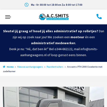
Ma - Vr: 08:00 tot 18:00 en Za: 8:00 tot 17:00
Sleutel jij graag of houd jij alles administratief op rolletjes?
Dan
zijn wij op zoek naar jou! We zoeken een
monteur
én een
administratief medewerker.
Denk je nu: “Hé, dat ben ik!” Bel o344-662122, mail info@smits-
aanhangwagens.nl of loop gerust eens binnen.
Home
»
Nieuwe aanhangwagens
»
Paardentrailers
»
Anssems PTH 2000 Excelente met
zadelkamer