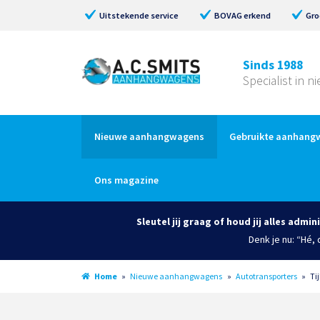
Uitstekende service
BOVAG erkend
Gro
Sinds 1988
Specialist in 
Nieuwe aanhangwagens
Gebruikte aanhang
Ons magazine
Sleutel jij graag of houd jij alles admin
Denk je nu: “Hé,
Home
»
Nieuwe aanhangwagens
»
Autotransporters
»
Ti