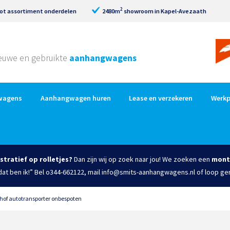
2
ot assortiment onderdelen
2480m
showroom in Kapel-Avezaath
nieuwe en gebruikte
aanhangwagens
wagens
Aanhangwagen huren
Lease en verzekeren
Werkp
istratief op rolletjes?
Dan zijn wij op zoek naar jou! We zoeken een
mont
 dat ben ik!” Bel o344-662122, mail info@smits-aanhangwagens.nl of loop ge
jhof autotransporter onbespoten