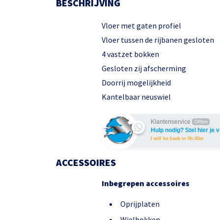
BESCHRIJVING
Vloer met gaten profiel
Vloer tussen de rijbanen gesloten
4 vastzet bokken
Gesloten zij afscherming
Doorrij mogelijkheid
Kantelbaar neuswiel
Klantenservice
Offline
Hulp nodig? Stel hier je 
I will be back in 0h:45m
ACCESSOIRES
Inbegrepen accessoires
Oprijplaten
Wielbokken