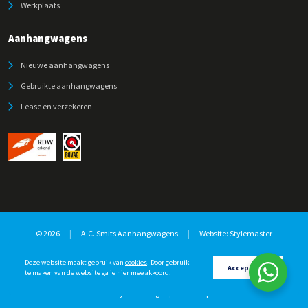
Werkplaats
Aanhangwagens
Nieuwe aanhangwagens
Gebruikte aanhangwagens
Lease en verzekeren
© 2026
|
A.C. Smits Aanhangwagens
|
Website:
Stylemaster
Deze website maakt gebruik van
cookies
. Door gebruik
Accepteren
te maken van de website ga je hier mee akkoord.
Privacyverklaring
|
Sitemap