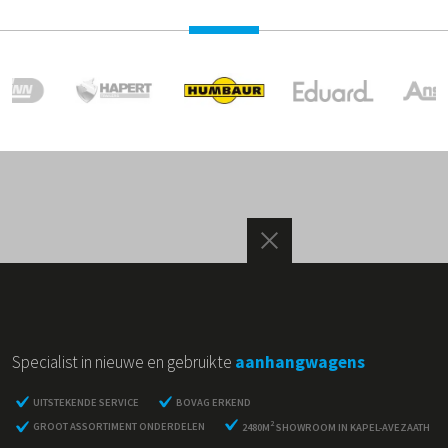
Specialist in nieuwe en gebruikte
aanhangwagens
UITSTEKENDE SERVICE
BOVAG ERKEND
2
GROOT ASSORTIMENT ONDERDELEN
2480M
SHOWROOM IN KAPEL-AVEZAATH