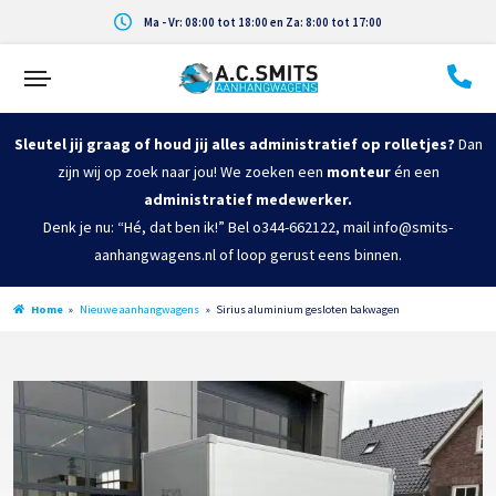
Ma - Vr: 08:00 tot 18:00 en Za: 8:00 tot 17:00
Sleutel jij graag of houd jij alles administratief op rolletjes?
Dan
zijn wij op zoek naar jou! We zoeken een
monteur
én een
administratief medewerker.
Denk je nu: “Hé, dat ben ik!” Bel o344-662122, mail info@smits-
aanhangwagens.nl of loop gerust eens binnen.
Home
»
Nieuwe aanhangwagens
»
Sirius aluminium gesloten bakwagen