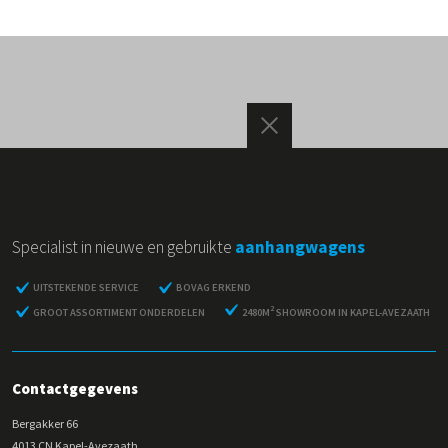
Specialist in nieuwe en gebruikte
aanhangwagens
UITSTEKENDE SERVICE
BOVAG ERKEND
2
GROOT ASSORTIMENT ONDERDELEN
2480M
SHOWROOM IN KAPEL-AVEZAATH
Contactgegevens
Bergakker 66
4013 CN Kapel-Avezaath