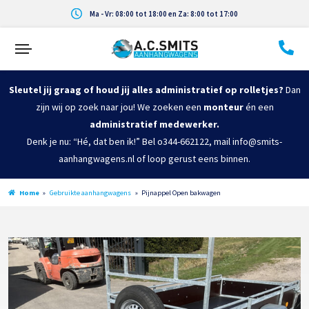
Ma - Vr: 08:00 tot 18:00 en Za: 8:00 tot 17:00
Sleutel jij graag of houd jij alles administratief op rolletjes?
Dan
zijn wij op zoek naar jou! We zoeken een
monteur
én een
administratief medewerker.
Denk je nu: “Hé, dat ben ik!” Bel o344-662122, mail info@smits-
aanhangwagens.nl of loop gerust eens binnen.
Home
»
Gebruikte aanhangwagens
»
Pijnappel Open bakwagen