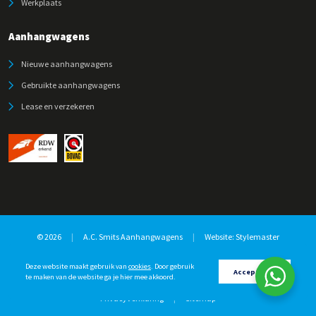
Werkplaats
Aanhangwagens
Nieuwe aanhangwagens
Gebruikte aanhangwagens
Lease en verzekeren
© 2026
|
A.C. Smits Aanhangwagens
|
Website:
Stylemaster
Deze website maakt gebruik van
cookies
. Door gebruik
Accepteren
te maken van de website ga je hier mee akkoord.
Privacyverklaring
|
Sitemap