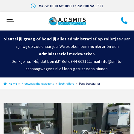
Ma - Vr: 08:00 tot 18:00 en Za: 8:00 tot 17:00
Sleutel jij graag of houd jij alles administratief op rolletjes?
Dan
zijn wij op zoek naar jou! We zoeken een
monteur
én een
administratief medewerker.
Denk je nu: “Hé, dat ben ik!” Bel o344-662122, mail info@smits-
aanhangwagens.nl of loop gerust eens binnen.
Home
»
Nieuwe aanhangwagens
»
Boottrailers
»
Pega boottrailer