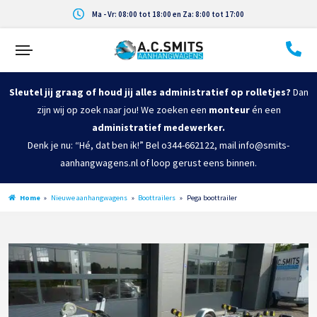
Ma - Vr: 08:00 tot 18:00 en Za: 8:00 tot 17:00
Sleutel jij graag of houd jij alles administratief op rolletjes?
Dan
zijn wij op zoek naar jou! We zoeken een
monteur
én een
administratief medewerker.
Denk je nu: “Hé, dat ben ik!” Bel o344-662122, mail info@smits-
aanhangwagens.nl of loop gerust eens binnen.
Home
»
Nieuwe aanhangwagens
»
Boottrailers
»
Pega boottrailer