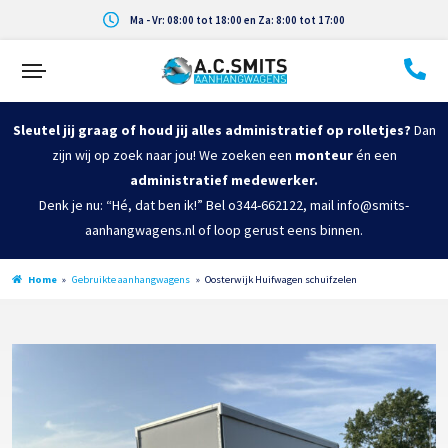
Ma - Vr: 08:00 tot 18:00 en Za: 8:00 tot 17:00
Sleutel jij graag of houd jij alles administratief op rolletjes?
Dan
zijn wij op zoek naar jou! We zoeken een
monteur
én een
administratief medewerker.
Denk je nu: “Hé, dat ben ik!” Bel o344-662122, mail info@smits-
aanhangwagens.nl of loop gerust eens binnen.
Home
»
Gebruikte aanhangwagens
»
Oosterwijk Huifwagen schuifzelen