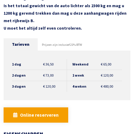
Is het totaal gewicht van de auto lichter als 2300 kg en mag u
1200 kg geremd trekken dan mag u deze aanhangwagen rijden
met rijbewijs B.
U moet het altijd zelf even controleren.
Tarieven
Prijzen zijn inclusief 21% BTW
1 dag
€
36,50
Weekend
€
65,00
2 dagen
€
73,00
1 week
€
120,00
3 dagen
€
120,00
4 weken
€
480,00
Online reserveren
EIGENSCHAPPEN