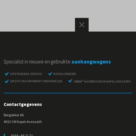
Specialist in nieuwe en gebruikte
aanhangwagens
UITSTEKENDE SERVICE
BOVAG ERKEND
2
GROOT ASSORTIMENT ONDERDELEN
2480M
SHOWROOM IN KAPEL-AVEZAATH
Contactgegevens
Bergakker 66
4013 CN Kapel-Avezaath
0344 - 66 21 22