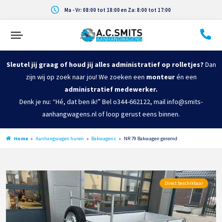
Ma - Vr: 08:00 tot 18:00 en Za: 8:00 tot 17:00
Sleutel jij graag of houd jij alles administratief op rolletjes?
Dan
zijn wij op zoek naar jou! We zoeken een
monteur
én een
administratief medewerker.
Denk je nu: “Hé, dat ben ik!” Bel o344-662122, mail info@smits-
aanhangwagens.nl of loop gerust eens binnen.
Home
»
Aanhangwagen huren
»
Bakwagens
»
NR 79 Bakwagen geremd
Direct beschikbaar