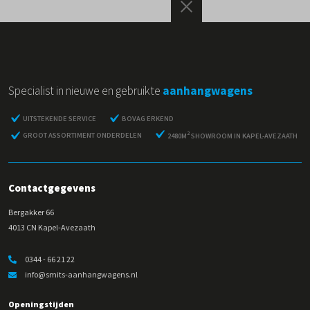
Specialist in nieuwe en gebruikte
aanhangwagens
UITSTEKENDE SERVICE
BOVAG ERKEND
2
GROOT ASSORTIMENT ONDERDELEN
2480M
SHOWROOM IN KAPEL-AVEZAATH
Contactgegevens
Bergakker 66
4013 CN Kapel-Avezaath
0344 - 66 21 22
info@smits-aanhangwagens.nl
Openingstijden