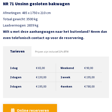
NR 71 Unsinn gesloten bakwagen
Afmetingen: 485 x 1750 x 210 cm
Totaal gewicht: 3500 kg
Laadvermogen: 2659 kg
Wilt u met deze aanhangwagen naar het buitenland? Neem dan
even telefonisch contact op voor de reservering.
Tarieven
Prijzen zijn inclusief 21% BTW
1 dag
€
65,00
Weekend
€
90,00
2 dagen
€
130,00
1 week
€
195,00
3 dagen
€
195,00
4 weken
€
780,00
Online reserveren