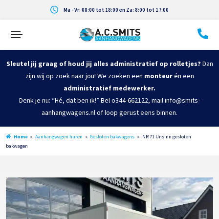
Ma - Vr: 08:00 tot 18:00 en Za: 8:00 tot 17:00
Sleutel jij graag of houd jij alles administratief op rolletjes?
Dan
zijn wij op zoek naar jou! We zoeken een
monteur
én een
administratief medewerker.
Denk je nu: “Hé, dat ben ik!” Bel o344-662122, mail info@smits-
aanhangwagens.nl of loop gerust eens binnen.
Home
»
Aanhangwagen huren
»
Gesloten bakwagens
»
NR 71 Unsinn gesloten
bakwagen