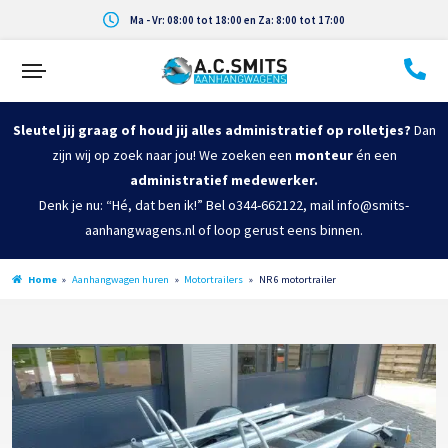
Ma - Vr: 08:00 tot 18:00 en Za: 8:00 tot 17:00
Sleutel jij graag of houd jij alles administratief op rolletjes?
Dan
zijn wij op zoek naar jou! We zoeken een
monteur
én een
administratief medewerker.
Denk je nu: “Hé, dat ben ik!” Bel o344-662122, mail info@smits-
aanhangwagens.nl of loop gerust eens binnen.
Home
»
Aanhangwagen huren
»
Motortrailers
»
NR 6 motortrailer