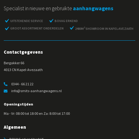
Specialist in nieuwe en gebruikte
aanhangwagens
UITSTEKENDE SERVICE
BOVAG ERKEND
2
GROOT ASSORTIMENT ONDERDELEN
2480M
SHOWROOM IN KAPEL-AVEZAATH
Contactgegevens
Bergakker 66
4013 CN Kapel-Avezaath
0344 - 66 21 22
info@smits-aanhangwagens.nl
Openingstijden
Ma - Vr: 08:00 tot 18:00 en Za: 8:00 tot 17:00
Algemeen