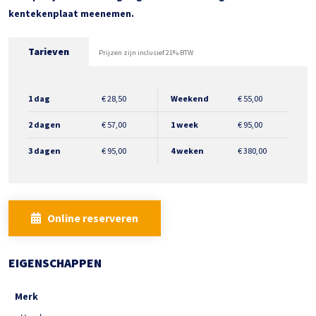
kentekenplaat meenemen.
Tarieven
Prijzen zijn inclusief 21% BTW
1 dag
€
28,50
Weekend
€
55,00
2 dagen
€
57,00
1 week
€
95,00
3 dagen
€
95,00
4 weken
€
380,00
Online reserveren
EIGENSCHAPPEN
Merk