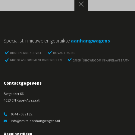
Specialist in nieuwe en gebruikte
aanhangwagens
UITSTEKENDE SERVICE
BOVAG ERKEND
2
GROOT ASSORTIMENT ONDERDELEN
2480M
SHOWROOM IN KAPEL-AVEZAATH
Contactgegevens
Bergakker 66
4013 CN Kapel-Avezaath
0344 - 66 21 22
info@smits-aanhangwagens.nl
Openingstijden