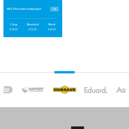
NR 13 Anssems bakwagen
1 dag
Weekend
Week
€
28,50
€
55,00
€
95,00