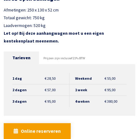
Afmetingen: 250 x 130 x 52 cm
Totaal gewicht: 750 kg
Laadvermogen: 520 kg
Let op! Bij deze aanhangwagen moet u een eigen
kentekenplaat meenemen.
Tarieven
Prijzen zijn inclusief 21% BTW
1 dag
€
28,50
Weekend
€
55,00
2 dagen
€
57,00
1 week
€
95,00
3 dagen
€
95,00
4 weken
€
380,00
Online reserveren