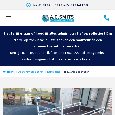
Ma - Vr: 08:00 tot 18:00 en Za: 8:00 tot 17:00
Sleutel jij graag of houd jij alles administratief op rolletjes?
Dan
zijn wij op zoek naar jou! We zoeken een
monteur
én een
administratief medewerker.
Denk je nu: “Hé, dat ben ik!” Bel o344-662122, mail info@smits-
aanhangwagens.nl of loop gerust eens binnen.
Home
»
Aanhangwagen huren
»
Bakwagens
»
NR 31 Open bakwagen