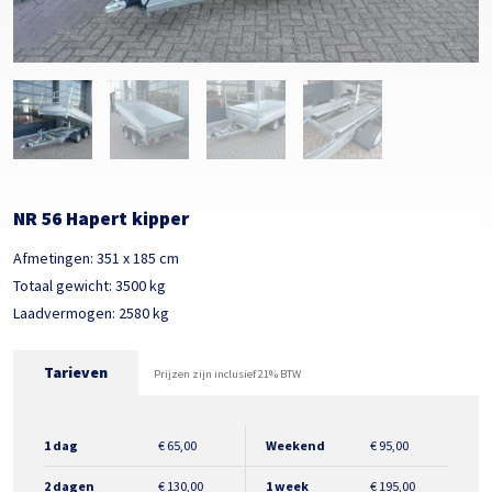
NR 56 Hapert kipper
Afmetingen: 351 x 185 cm
Totaal gewicht: 3500 kg
Laadvermogen: 2580 kg
Tarieven
Prijzen zijn inclusief 21% BTW
1 dag
€
65,00
Weekend
€
95,00
2 dagen
€
130,00
1 week
€
195,00