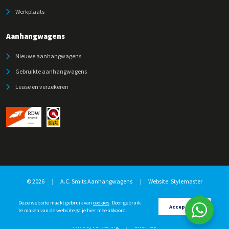
Werkplaats
Aanhangwagens
Nieuwe aanhangwagens
Gebruikte aanhangwagens
Lease en verzekeren
© 2026
|
A.C. Smits Aanhangwagens
|
Website:
Stylemaster
Deze website maakt gebruik van
cookies
. Door gebruik
Accepteren
te maken van de website ga je hier mee akkoord.
Privacyverklaring
|
Sitemap