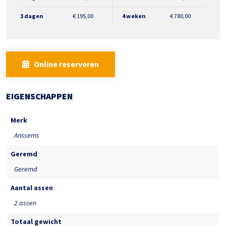
3 dagen
€
195,00
4 weken
€
780,00
Online reserveren
EIGENSCHAPPEN
Merk
Anssems
Geremd
Geremd
Aantal assen
2 assen
Totaal gewicht