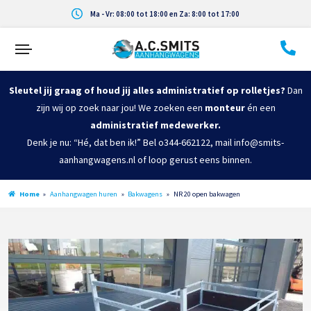
Ma - Vr: 08:00 tot 18:00 en Za: 8:00 tot 17:00
Sleutel jij graag of houd jij alles administratief op rolletjes?
Dan
zijn wij op zoek naar jou! We zoeken een
monteur
én een
administratief medewerker.
Denk je nu: “Hé, dat ben ik!” Bel o344-662122, mail info@smits-
aanhangwagens.nl of loop gerust eens binnen.
Home
»
Aanhangwagen huren
»
Bakwagens
»
NR 20 open bakwagen