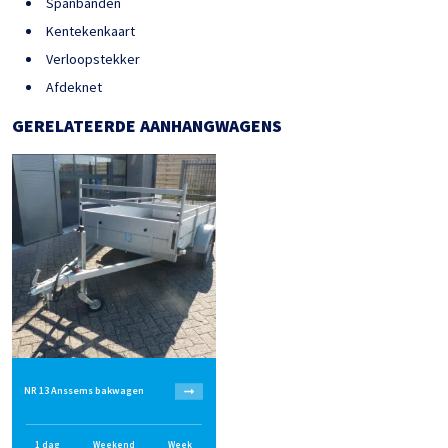
Spanbanden
Kentekenkaart
Verloopstekker
Afdeknet
GERELATEERDE AANHANGWAGENS
NR 13 Anssems bakwagen
1 dag
Weekend
Week