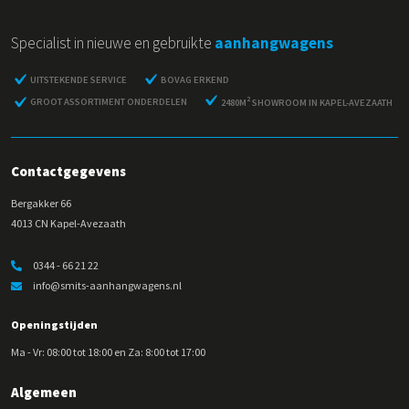
Specialist in nieuwe en gebruikte
aanhangwagens
UITSTEKENDE SERVICE
BOVAG ERKEND
2
GROOT ASSORTIMENT ONDERDELEN
2480M
SHOWROOM IN KAPEL-AVEZAATH
Contactgegevens
Bergakker 66
4013 CN Kapel-Avezaath
0344 - 66 21 22
info@smits-aanhangwagens.nl
Openingstijden
Ma - Vr: 08:00 tot 18:00 en Za: 8:00 tot 17:00
Algemeen