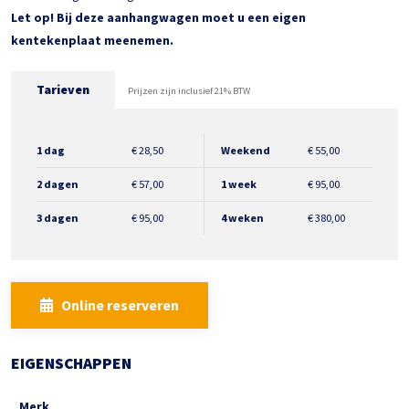
Let op! Bij deze aanhangwagen moet u een eigen
kentekenplaat meenemen.
Tarieven
Prijzen zijn inclusief 21% BTW
1 dag
€
28,50
Weekend
€
55,00
2 dagen
€
57,00
1 week
€
95,00
3 dagen
€
95,00
4 weken
€
380,00
Online reserveren
EIGENSCHAPPEN
Merk