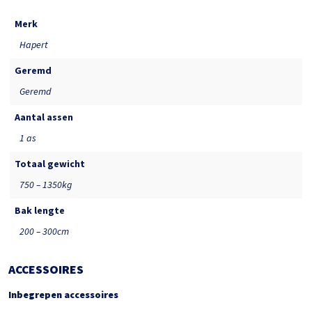
Merk
Hapert
Geremd
Geremd
Aantal assen
1 as
Totaal gewicht
750 – 1350kg
Bak lengte
200 – 300cm
ACCESSOIRES
Inbegrepen accessoires