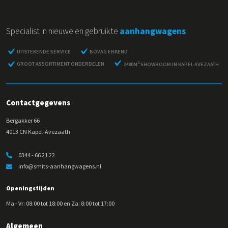
Specialist in nieuwe en gebruikte
aanhangwagens
UITSTEKENDE SERVICE
BOVAG ERKEND
2
GROOT ASSORTIMENT ONDERDELEN
2480M
SHOWROOM IN KAPEL-AVEZAATH
Contactgegevens
Bergakker 66
4013 CN Kapel-Avezaath
0344 - 66 21 22
info@smits-aanhangwagens.nl
Openingstijden
Ma - Vr: 08:00 tot 18:00 en Za: 8:00 tot 17:00
Algemeen