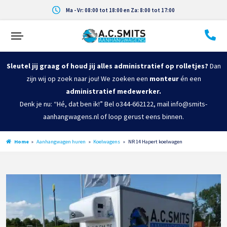
Ma - Vr: 08:00 tot 18:00 en Za: 8:00 tot 17:00
Sleutel jij graag of houd jij alles administratief op rolletjes?
Dan
zijn wij op zoek naar jou! We zoeken een
monteur
én een
administratief medewerker.
Denk je nu: “Hé, dat ben ik!” Bel o344-662122, mail info@smits-
aanhangwagens.nl of loop gerust eens binnen.
Home
»
Aanhangwagen huren
»
Koelwagens
»
NR 14 Hapert koelwagen