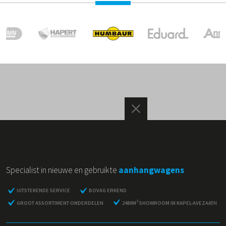
Specialist in nieuwe en gebruikte
aanhangwagens
UITSTEKENDE SERVICE
BOVAG ERKEND
2
GROOT ASSORTIMENT ONDERDELEN
2480M
SHOWROOM IN KAPEL-AVEZAATH