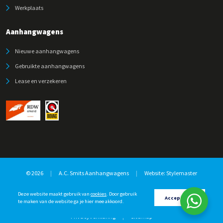
Werkplaats
Aanhangwagens
Nieuwe aanhangwagens
Gebruikte aanhangwagens
Lease en verzekeren
© 2026
|
A.C. Smits Aanhangwagens
|
Website:
Stylemaster
Deze website maakt gebruik van
cookies
. Door gebruik
Accepteren
te maken van de website ga je hier mee akkoord.
Privacyverklaring
|
Sitemap