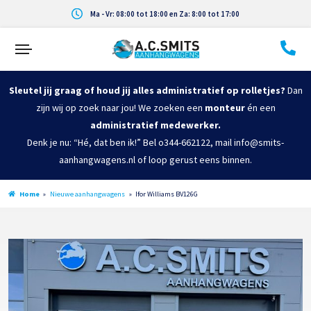
Ma - Vr: 08:00 tot 18:00 en Za: 8:00 tot 17:00
Sleutel jij graag of houd jij alles administratief op rolletjes?
Dan
zijn wij op zoek naar jou! We zoeken een
monteur
én een
administratief medewerker.
Denk je nu: “Hé, dat ben ik!” Bel o344-662122, mail info@smits-
aanhangwagens.nl of loop gerust eens binnen.
Home
»
Nieuwe aanhangwagens
»
Ifor Williams BV126G