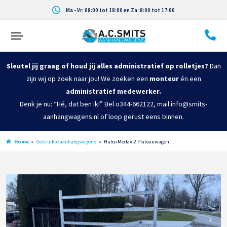
Ma - Vr: 08:00 tot 18:00 en Za: 8:00 tot 17:00
Sleutel jij graag of houd jij alles administratief op rolletjes?
Dan
zijn wij op zoek naar jou! We zoeken een
monteur
én een
administratief medewerker.
Denk je nu: “Hé, dat ben ik!” Bel o344-662122, mail info@smits-
aanhangwagens.nl of loop gerust eens binnen.
Home
»
Gebruikte aanhangwagens
»
Hulco Medax-2 Plateauwagen