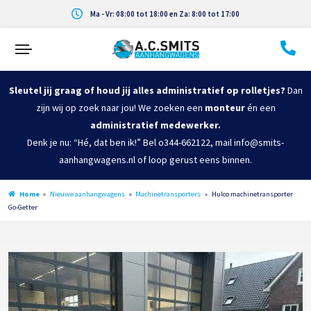
Ma - Vr: 08:00 tot 18:00 en Za: 8:00 tot 17:00
Sleutel jij graag of houd jij alles administratief op rolletjes?
Dan
zijn wij op zoek naar jou! We zoeken een
monteur
én een
administratief medewerker.
Denk je nu: “Hé, dat ben ik!” Bel o344-662122, mail info@smits-
aanhangwagens.nl of loop gerust eens binnen.
Home
»
Nieuwe aanhangwagens
»
Machinetransporters
»
Hulco machinetransporter
Go-Getter