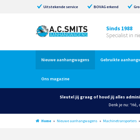
Uitstekende service
BOVAG erkend
Gro
Sinds 1988
Specialist in 
Nieuwe aanhangwagens
Gebruikte aanhang
Ons magazine
Sleutel jij graag of houd jij alles admin
Denk je nu: “Hé,
Home
»
Nieuwe aanhangwagens
»
Machinetransporters