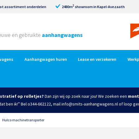
2
ot assortiment onderdelen
2480m
showroom in Kapel-Avezaath
nieuwe en gebruikte
aanhangwagens
wagens
Aanhangwagen huren
Lease en verzekeren
Werkp
istratief op rolletjes?
Dan zijn wij op zoek naar jou! We zoeken een
mont
 dat ben ik!” Bel o344-662122, mail info@smits-aanhangwagens.nl of loop ge
»
Hulco machinetransporter