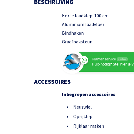
BESCHRIJVING
Korte laadklep: 100 cm
Aluminium laadvloer
Bindhaken
Graafbaksteun
Klantenservice
Online
Hulp nodig? Stel hier je 
ACCESSOIRES
Inbegrepen accessoires
Neuswiel
Oprijklep
Rijklaar maken