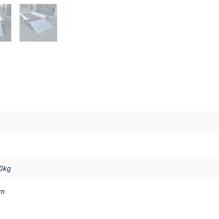
00kg
cm