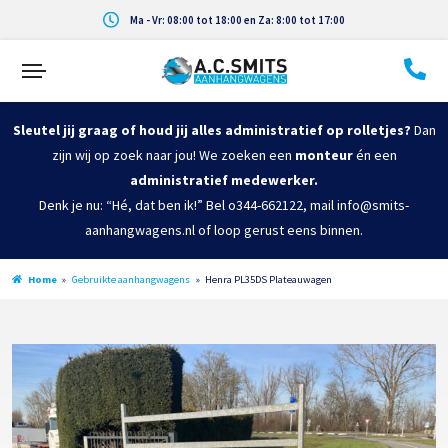
Ma - Vr: 08:00 tot 18:00 en Za: 8:00 tot 17:00
Sleutel jij graag of houd jij alles administratief op rolletjes?
Dan
zijn wij op zoek naar jou! We zoeken een
monteur
én een
administratief medewerker.
Denk je nu: “Hé, dat ben ik!” Bel o344-662122, mail info@smits-
aanhangwagens.nl of loop gerust eens binnen.
Home
»
Gebruikte aanhangwagens
»
Henra PL35DS Plateauwagen