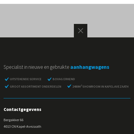
Specialist in nieuwe en gebruikte
aanhangwagens
UITSTEKENDE SERVICE
BOVAG ERKEND
2
GROOT ASSORTIMENT ONDERDELEN
2480M
SHOWROOM IN KAPEL-AVEZAATH
Contactgegevens
Bergakker 66
4013 CN Kapel-Avezaath