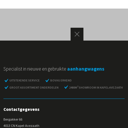
Specialist in nieuwe en gebruikte
aanhangwagens
UITSTEKENDE SERVICE
BOVAG ERKEND
2
GROOT ASSORTIMENT ONDERDELEN
2480M
SHOWROOM IN KAPEL-AVEZAATH
Contactgegevens
Bergakker 66
4013 CN Kapel-Avezaath