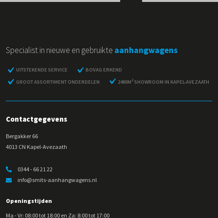
Specialist in nieuwe en gebruikte
aanhangwagens
UITSTEKENDE SERVICE
BOVAG ERKEND
2
GROOT ASSORTIMENT ONDERDELEN
2480M
SHOWROOM IN KAPEL-AVEZAATH
Contactgegevens
Bergakker 66
4013 CN Kapel-Avezaath
0344 - 66 21 22
info@smits-aanhangwagens.nl
Openingstijden
Ma - Vr: 08:00 tot 18:00 en Za: 8:00 tot 17:00