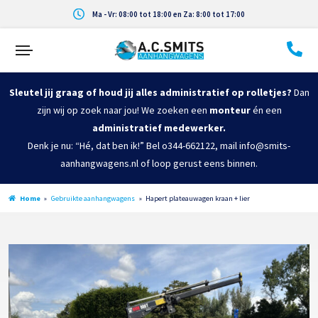
Ma - Vr: 08:00 tot 18:00 en Za: 8:00 tot 17:00
Sleutel jij graag of houd jij alles administratief op rolletjes?
Dan
zijn wij op zoek naar jou! We zoeken een
monteur
én een
administratief medewerker.
Denk je nu: “Hé, dat ben ik!” Bel o344-662122, mail info@smits-
aanhangwagens.nl of loop gerust eens binnen.
Home
»
Gebruikte aanhangwagens
»
Hapert plateauwagen kraan + lier