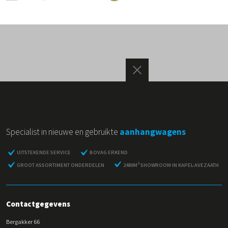
Specialist in nieuwe en gebruikte
aanhangwagens
UITSTEKENDE SERVICE
BOVAG ERKEND
2
GROOT ASSORTIMENT ONDERDELEN
2480M
SHOWROOM IN KAPEL-AVEZAATH
Contactgegevens
Bergakker 66