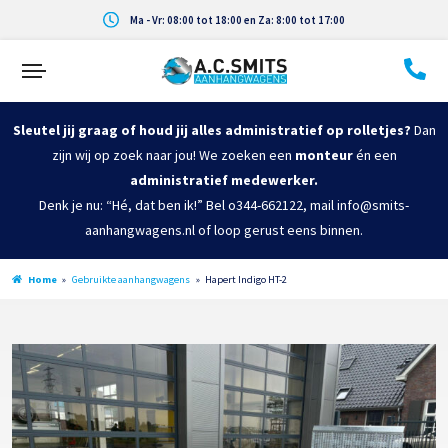
Ma - Vr: 08:00 tot 18:00 en Za: 8:00 tot 17:00
Sleutel jij graag of houd jij alles administratief op rolletjes?
Dan
zijn wij op zoek naar jou! We zoeken een
monteur
én een
administratief medewerker.
Denk je nu: “Hé, dat ben ik!” Bel o344-662122, mail info@smits-
aanhangwagens.nl of loop gerust eens binnen.
Home
»
Gebruikte aanhangwagens
»
Hapert Indigo HT-2