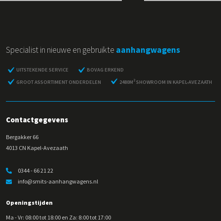
Specialist in nieuwe en gebruikte
aanhangwagens
UITSTEKENDE SERVICE
BOVAG ERKEND
2
GROOT ASSORTIMENT ONDERDELEN
2480M
SHOWROOM IN KAPEL-AVEZAATH
Contactgegevens
Bergakker 66
4013 CN Kapel-Avezaath
0344 - 66 21 22
info@smits-aanhangwagens.nl
Openingstijden
Ma - Vr: 08:00 tot 18:00 en Za: 8:00 tot 17:00