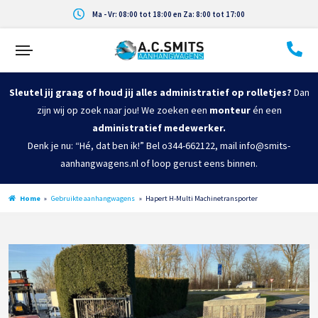
Ma - Vr: 08:00 tot 18:00 en Za: 8:00 tot 17:00
Sleutel jij graag of houd jij alles administratief op rolletjes?
Dan
zijn wij op zoek naar jou! We zoeken een
monteur
én een
administratief medewerker.
Denk je nu: “Hé, dat ben ik!” Bel o344-662122, mail info@smits-
aanhangwagens.nl of loop gerust eens binnen.
Home
»
Gebruikte aanhangwagens
»
Hapert H-Multi Machinetransporter