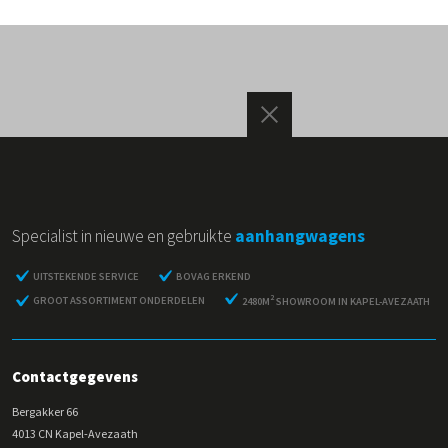
Specialist in nieuwe en gebruikte
aanhangwagens
UITSTEKENDE SERVICE
BOVAG ERKEND
2
GROOT ASSORTIMENT ONDERDELEN
2480M
SHOWROOM IN KAPEL-AVEZAATH
Contactgegevens
Bergakker 66
4013 CN Kapel-Avezaath