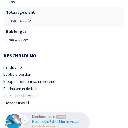
1 as
Totaal gewicht
1350 – 1800kg
Bak lengte
200 – 300cm
BESCHRIJVING
Handpomp
Dubbele borden
Kleppen rondom scharnierend
Bindhaken in de bak
Aluminium vloerplaat
Sterk neuswiel
Klantenservice
Offline
Hulp nodig? Stel hier je vraag
I will be back soon