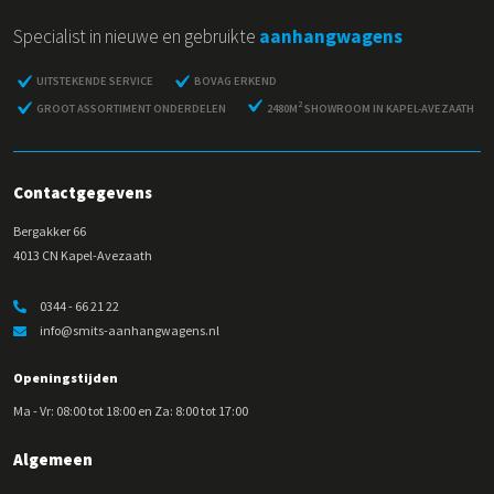
Specialist in nieuwe en gebruikte
aanhangwagens
UITSTEKENDE SERVICE
BOVAG ERKEND
2
GROOT ASSORTIMENT ONDERDELEN
2480M
SHOWROOM IN KAPEL-AVEZAATH
Contactgegevens
Bergakker 66
4013 CN Kapel-Avezaath
0344 - 66 21 22
info@smits-aanhangwagens.nl
Openingstijden
Ma - Vr: 08:00 tot 18:00 en Za: 8:00 tot 17:00
Algemeen