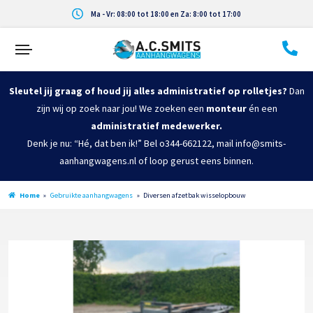
Ma - Vr: 08:00 tot 18:00 en Za: 8:00 tot 17:00
Sleutel jij graag of houd jij alles administratief op rolletjes?
Dan
zijn wij op zoek naar jou! We zoeken een
monteur
én een
administratief medewerker.
Denk je nu: “Hé, dat ben ik!” Bel o344-662122, mail info@smits-
aanhangwagens.nl of loop gerust eens binnen.
Home
»
Gebruikte aanhangwagens
»
Diversen afzetbak wisselopbouw