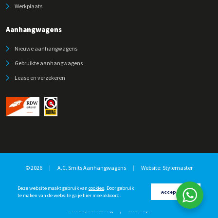
Werkplaats
Aanhangwagens
Nieuwe aanhangwagens
Gebruikte aanhangwagens
Lease en verzekeren
© 2026
|
A.C. Smits Aanhangwagens
|
Website:
Stylemaster
Deze website maakt gebruik van
cookies
. Door gebruik
Accepteren
te maken van de website ga je hier mee akkoord.
Privacyverklaring
|
Sitemap