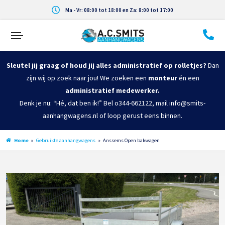
Ma - Vr: 08:00 tot 18:00 en Za: 8:00 tot 17:00
Sleutel jij graag of houd jij alles administratief op rolletjes?
Dan
zijn wij op zoek naar jou! We zoeken een
monteur
én een
administratief medewerker.
Denk je nu: “Hé, dat ben ik!” Bel o344-662122, mail info@smits-
aanhangwagens.nl of loop gerust eens binnen.
Home
»
Gebruikte aanhangwagens
»
Anssems Open bakwagen