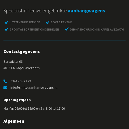
Specialist in nieuwe en gebruikte
aanhangwagens
UITSTEKENDE SERVICE
BOVAG ERKEND
2
GROOT ASSORTIMENT ONDERDELEN
2480M
SHOWROOM IN KAPEL-AVEZAATH
Contactgegevens
Bergakker 66
4013 CN Kapel-Avezaath
0344 - 66 21 22
info@smits-aanhangwagens.nl
Openingstijden
Ma - Vr: 08:00 tot 18:00 en Za: 8:00 tot 17:00
Algemeen