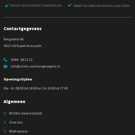
2
GROOT ASSORTIMENT ONDERDELEN
2480M
SHOWROOM IN KAPEL-AVEZAATH
Contactgegevens
Bergakker 66
4013 CN Kapel-Avezaath
0344 - 66 21 22
info@smits-aanhangwagens.nl
Openingstijden
Ma - Vr: 08:00 tot 18:00 en Za: 8:00 tot 17:00
Algemeen
BOVAG erkend bedrijf
Over ons
RDW erkend