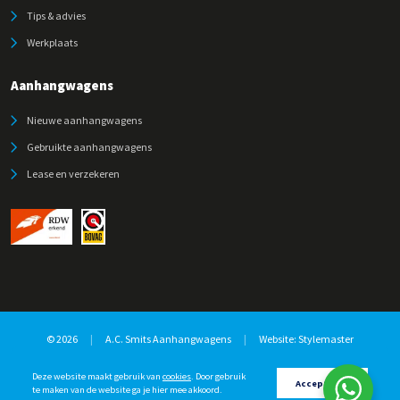
Tips & advies
Werkplaats
Aanhangwagens
Nieuwe aanhangwagens
Gebruikte aanhangwagens
Lease en verzekeren
© 2026
|
A.C. Smits Aanhangwagens
|
Website:
Stylemaster
Deze website maakt gebruik van
cookies
. Door gebruik
Accepteren
te maken van de website ga je hier mee akkoord.