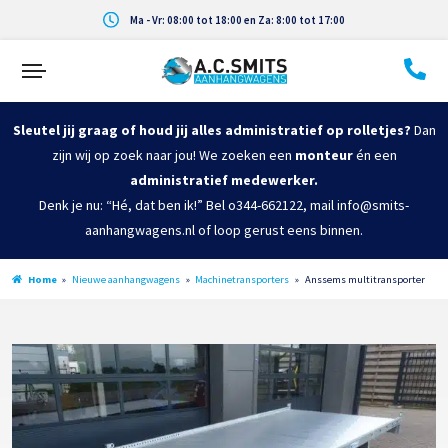
Ma - Vr: 08:00 tot 18:00 en Za: 8:00 tot 17:00
Sleutel jij graag of houd jij alles administratief op rolletjes?
Dan
zijn wij op zoek naar jou! We zoeken een
monteur
én een
administratief medewerker.
Denk je nu: “Hé, dat ben ik!” Bel o344-662122, mail info@smits-
aanhangwagens.nl of loop gerust eens binnen.
Home
»
Nieuwe aanhangwagens
»
Machinetransporters
»
Anssems multitransporter