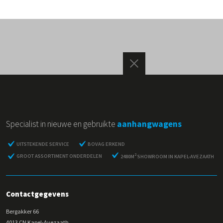
Specialist in nieuwe en gebruikte
aanhangwagens
UITSTEKENDE SERVICE
BOVAG ERKEND
2
GROOT ASSORTIMENT ONDERDELEN
2480M
SHOWROOM IN KAPEL-AVEZAATH
Contactgegevens
Bergakker 66
4013 CN Kapel-Avezaath