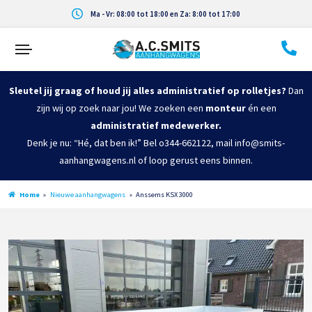
Ma - Vr: 08:00 tot 18:00 en Za: 8:00 tot 17:00
Sleutel jij graag of houd jij alles administratief op rolletjes?
Dan
zijn wij op zoek naar jou! We zoeken een
monteur
én een
administratief medewerker.
Denk je nu: “Hé, dat ben ik!” Bel o344-662122, mail info@smits-
aanhangwagens.nl of loop gerust eens binnen.
Home
»
Nieuwe aanhangwagens
»
Anssems KSX 3000