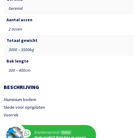
Geremd
Aantal assen
2 assen
Totaal gewicht
3000 – 3500kg
Bak lengte
300 – 400cm
BESCHRIJVING
Aluminium bodem
Slede voor oprijplaten
Voorrek
Klantenservice
Online
Hulp nodig? Stel hier je vraag