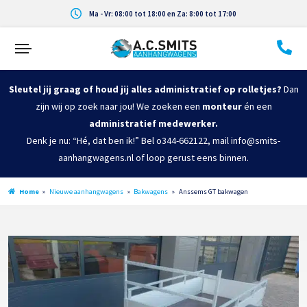
Ma - Vr: 08:00 tot 18:00 en Za: 8:00 tot 17:00
Sleutel jij graag of houd jij alles administratief op rolletjes?
Dan
zijn wij op zoek naar jou! We zoeken een
monteur
én een
administratief medewerker.
Denk je nu: “Hé, dat ben ik!” Bel o344-662122, mail info@smits-
aanhangwagens.nl of loop gerust eens binnen.
Home
»
Nieuwe aanhangwagens
»
Bakwagens
»
Anssems GT bakwagen