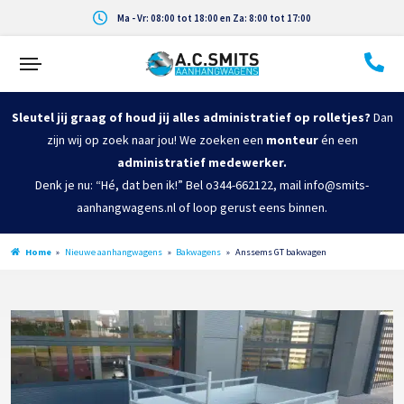
Ma - Vr: 08:00 tot 18:00 en Za: 8:00 tot 17:00
Sleutel jij graag of houd jij alles administratief op rolletjes?
Dan
zijn wij op zoek naar jou! We zoeken een
monteur
én een
administratief medewerker.
Denk je nu: “Hé, dat ben ik!” Bel o344-662122, mail info@smits-
aanhangwagens.nl of loop gerust eens binnen.
Home
»
Nieuwe aanhangwagens
»
Bakwagens
»
Anssems GT bakwagen