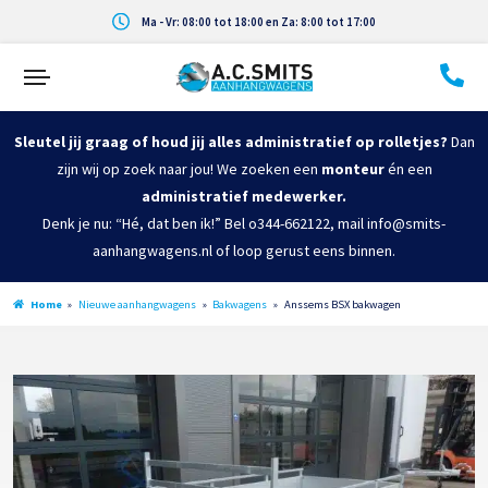
Ma - Vr: 08:00 tot 18:00 en Za: 8:00 tot 17:00
Sleutel jij graag of houd jij alles administratief op rolletjes?
Dan
zijn wij op zoek naar jou! We zoeken een
monteur
én een
administratief medewerker.
Denk je nu: “Hé, dat ben ik!” Bel o344-662122, mail info@smits-
aanhangwagens.nl of loop gerust eens binnen.
Home
»
Nieuwe aanhangwagens
»
Bakwagens
»
Anssems BSX bakwagen