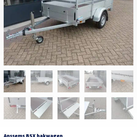
Anssems BSX bakwagen