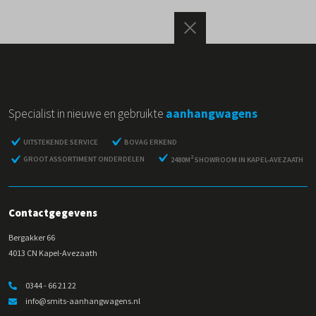
Specialist in nieuwe en gebruikte
aanhangwagens
UITSTEKENDE SERVICE
BOVAG ERKEND
2
GROOT ASSORTIMENT ONDERDELEN
2480M
SHOWROOM IN KAPEL-AVEZAATH
Contactgegevens
Bergakker 66
4013 CN Kapel-Avezaath
0344 - 66 21 22
info@smits-aanhangwagens.nl