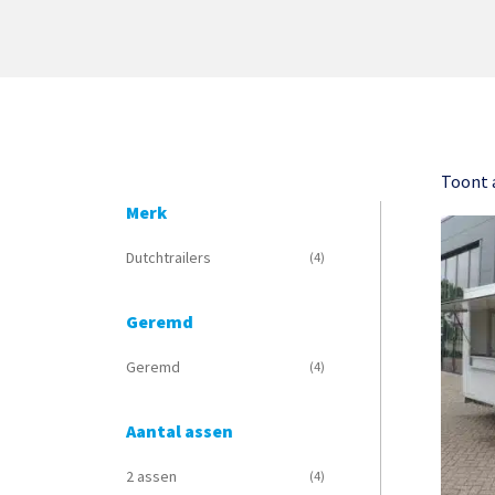
Toont a
Merk
Dutchtrailers
(4)
Geremd
Geremd
(4)
Aantal assen
2 assen
(4)