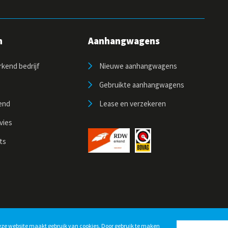
n
Aanhangwagens
kend bedrijf
Nieuwe aanhangwagens
Gebruikte aanhangwagens
end
Lease en verzekeren
vies
ts
ze website maakt gebruik van
cookies
. Door gebruik te maken