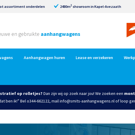
2
ot assortiment onderdelen
2480m
showroom in Kapel-Avezaath
nieuwe en gebruikte
aanhangwagens
wagens
Aanhangwagen huren
Lease en verzekeren
Werkp
istratief op rolletjes?
Dan zijn wij op zoek naar jou! We zoeken een
mont
 dat ben ik!” Bel o344-662122, mail info@smits-aanhangwagens.nl of loop ge