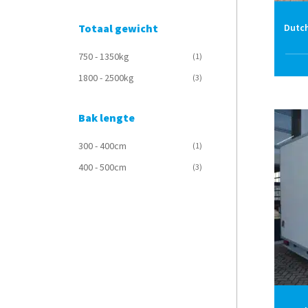
Totaal gewicht
Dutch
750 - 1350kg
(1)
1800 - 2500kg
(3)
Bak lengte
300 - 400cm
(1)
400 - 500cm
(3)