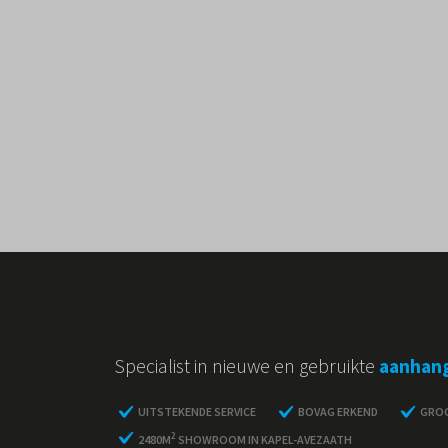
Specialist in nieuwe en gebruikte
aanhan
UITSTEKENDE SERVICE
BOVAG ERKEND
GROO
2
2480M
SHOWROOM IN KAPEL-AVEZAATH