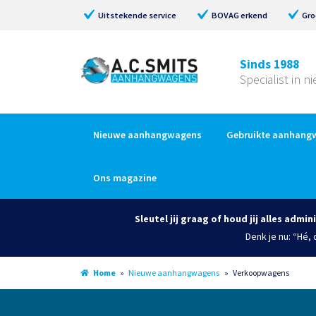
Uitstekende service
BOVAG erkend
Gro
Sinds 1988
Specialist in 
Nieuwe aanhangwagens
Gebruikte aanhang
Ons magazine
Sleutel jij graag of houd jij alles admin
Denk je nu: “Hé,
Home
»
Nieuwe aanhangwagens
»
Verkoopwagens